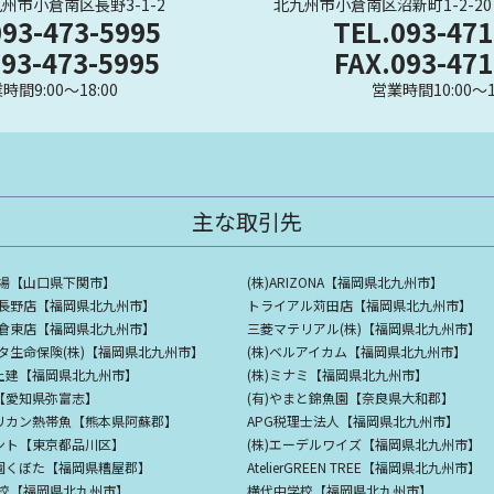
州市小倉南区長野3-1-2
北九州市小倉南区沼新町1-2-20
093-473-5995
TEL.093-471
093-473-5995
FAX.093-471
時間9:00～18:00
営業時間10:00～1
主な取引先
場【山口県下関市】
(株)ARIZONA【福岡県北九州市】
長野店【福岡県北九州市】
トライアル苅田店【福岡県北九州市】
倉東店【福岡県北九州市】
三菱マテリアル(株)【福岡県北九州市】
タ生命保険(株)【福岡県北九州市】
(株)ベルアイカム【福岡県北九州市】
亀土建【福岡県北九州市】
(株)ミナミ【福岡県北九州市】
ワ【愛知県弥富志】
(有)やまと錦魚園【奈良県大和郡】
フリカン熱帯魚【熊本県阿蘇郡】
APG税理士法人【福岡県北九州市】
レント【東京都品川区】
(株)エーデルワイズ【福岡県北九州市】
の園くぼた【福岡県糟屋郡】
AtelierGREEN TREE【福岡県北九州市】
校【福岡県北九州市】
横代中学校【福岡県北九州市】