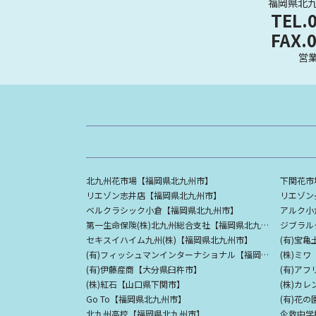
福岡県北九
TEL.
FAX.
営業
北九州花市場【福岡県北九州市】
下関花市
リエゾン志井店【福岡県北九州市】
リエゾン
ベルクラシック小倉【福岡県北九州市】
アルク小
第一生命保険(株)北九州総合支社【福岡県北九州市】
ジブラル
セキスイハイム九州(株)【福岡県北九州市】
(有)宝
(有)フィッシュマンインターナショナル【福岡県北九州市】
(株)ミ
(有)伊藤産商【大分県臼杵市】
(有)ア
(株)紅石【山口県下関市】
(株)カ
Go To【福岡県北九州市】
(有)花
北九州高校【福岡県北九州市】
企救中学