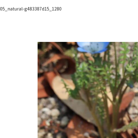
05_natural-g483387d15_1280