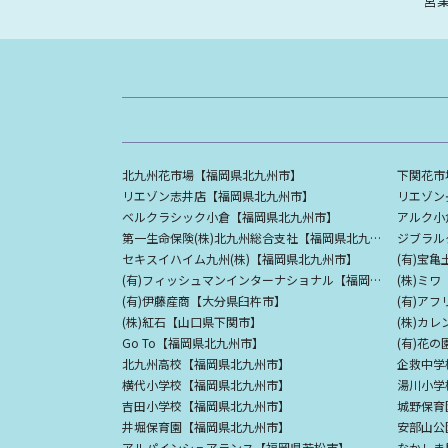
北九州花市場【福岡県北九州市】
下関花市
リエゾン志井店【福岡県北九州市】
リエゾン
ベルクラシック小倉【福岡県北九州市】
アルク小
第一生命保険(株)北九州総合支社【福岡県北九州市】
ジブラル
セキスイハイム九州(株)【福岡県北九州市】
(有)宝
(有)フィッシュマンインターナショナル【福岡県北九州市】
(株)ミ
(有)伊藤産商【大分県臼杵市】
(有)ア
(株)紅石【山口県下関市】
(株)カ
Go To【福岡県北九州市】
(有)花
北九州高校【福岡県北九州市】
企救中学
横代小学校【福岡県北九州市】
湯川小学
吉田小学校【福岡県北九州市】
城野保育
井堀保育園【福岡県北九州市】
安部山公
アルパインシュアランス【福岡県若松市】
なかしま