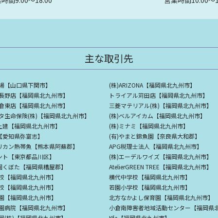
主な取引先
場【山口県下関市】
(株)ARIZONA【福岡県北九州市】
長野店【福岡県北九州市】
トライアル苅田店【福岡県北九州市】
倉東店【福岡県北九州市】
三菱マテリアル(株)【福岡県北九州市】
タ生命保険(株)【福岡県北九州市】
(株)ベルアイカム【福岡県北九州市】
亀土建【福岡県北九州市】
(株)ミナミ【福岡県北九州市】
ワ【愛知県弥富志】
(有)やまと錦魚園【奈良県大和郡】
フリカン熱帯魚【熊本県阿蘇郡】
APG税理士法人【福岡県北九州市】
レント【東京都品川区】
(株)エーデルワイズ【福岡県北九州市】
の園くぼた【福岡県糟屋郡】
AtelierGREEN TREE【福岡県北九州市】
校【福岡県北九州市】
横代中学校【福岡県北九州市】
校【福岡県北九州市】
若園小学校【福岡県北九州市】
園【福岡県北九州市】
北方なかよし保育園【福岡県北九州市】
園病院【福岡県北九州市】
屋(株)【福岡県北九州市】
Kfa【福岡県北九州市】