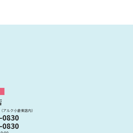
み
店
（アルク小倉東店内）
-0830
-0830
9:00